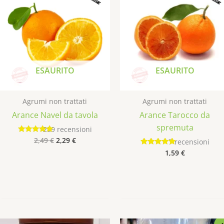
originale
attuale
era:
è:
2,49 €.
2,29 €.
ESAURITO
ESAURITO
Agrumi non trattati
Agrumi non trattati
Arance Navel da tavola
Arance Tarocco da
spremuta
289
recensioni
2,49
€
2,29
€
Valutato
7
recensioni
4.85
1,59
€
Valutato
su 5
5.00
su 5
Il
Il