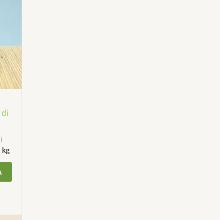
 di
i
 kg
À