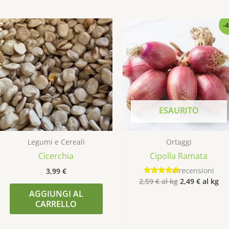
-
ESAURITO
Legumi e Cereali
Ortaggi
Cicerchia
Cipolla Ramata
4
recensioni
3,99
€
2,59
€
al kg
2,49
€
al kg
Valutato
5.00
AGGIUNGI AL
su 5
CARRELLO