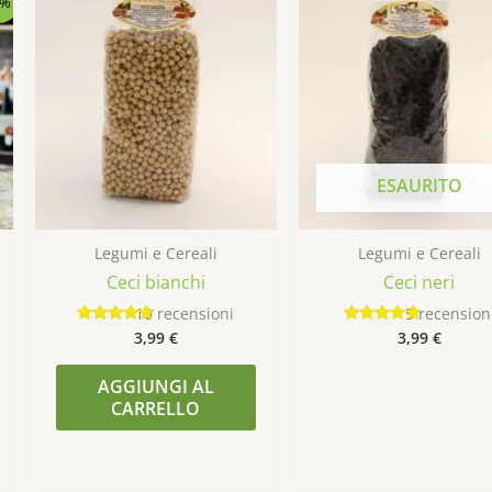
4%
ESAURITO
Legumi e Cereali
Legumi e Cereali
Ceci bianchi
Ceci neri
10
recensioni
5
recension
3,99
€
3,99
€
Valutato
Valutato
4.60
4.80
su 5
su 5
AGGIUNGI AL
CARRELLO