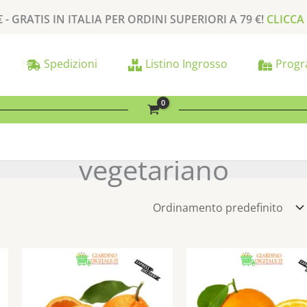
€ -
GRATIS
IN ITALIA PER
ORDINI SUPERIORI A
79 €
!
CLICCA
Spedizioni
Listino Ingrosso
Progr
vegetariano
Il
Il
Questo
prezzo
pre
prodotto
originale
att
ha
era:
è:
1,79 €.
1,49