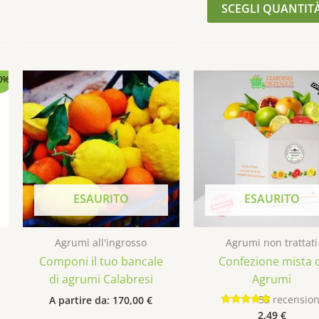
SCEGLI QUANTIT
Questo
Questo
0%
prodotto
prodott
ha
ha
più
più
varianti.
varianti.
Le
Le
opzioni
opzioni
ESAURITO
ESAURITO
possono
possono
essere
essere
scelte
scelte
Agrumi all'ingrosso
Agrumi non trattati
nella
nella
Componi il tuo bancale
Confezione mista 
pagina
pagina
di agrumi Calabresi
Agrumi
del
del
55
recension
A partire da:
170,00
€
prodotto
prodott
2,49
€
Valutato