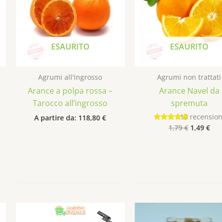
più
varianti.
Le
opzioni
ESAURITO
ESAURITO
possono
essere
scelte
Agrumi all'ingrosso
Agrumi non trattati
nella
Arance a polpa rossa –
Arance Navel da
pagina
Tarocco all’ingrosso
spremuta
del
13
recension
A partire da:
118,80
€
prodotto
1,79
€
1,49
€
Valutato
4.92
su 5