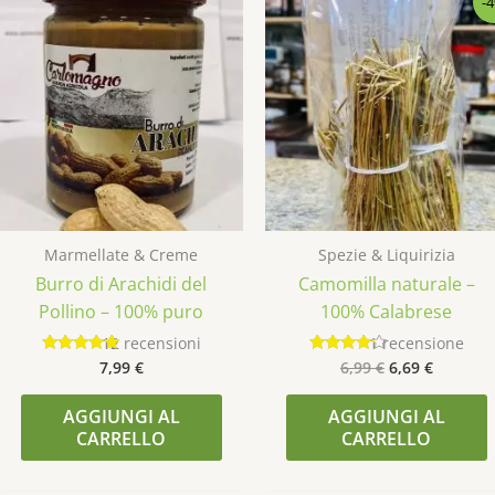
-
prezzo
prezzo
originale
attuale
era:
è:
6,99 €.
6,69 €.
Marmellate & Creme
Spezie & Liquirizia
Burro di Arachidi del
Camomilla naturale –
Pollino – 100% puro
100% Calabrese
12
recensioni
1
recensione
7,99
€
6,99
€
6,69
€
Valutato
Valutato
4.75
4.00
su 5
su 5
AGGIUNGI AL
AGGIUNGI AL
CARRELLO
CARRELLO