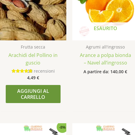
più
varianti.
Le
opzioni
ESAURITO
possono
essere
scelte
Frutta secca
Agrumi all'ingrosso
nella
Arachidi del Pollino in
Arance a polpa bionda
pagina
guscio
– Navel all’ingrosso
del
23
recensioni
A partire da:
140,00
€
prodotto
4,49
€
Valutato
4.91
su 5
AGGIUNGI AL
CARRELLO
Il
Il
-8%
prezzo
prezzo