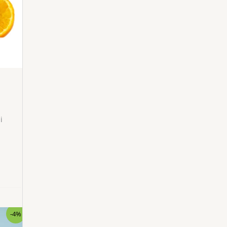
i
-4%