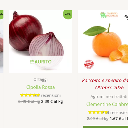
4%
-4%
ESAURITO
Ortaggi
Raccolto e spedito da
Cipolla Rossa
Ottobre 2026
69
recensioni
Agrumi non trattati
2,49
€
al kg
2,39
€
al kg
Valutato
Clementine Calabre
4.94
su 5
354
recensio
2,09
€
al kg
1,67
€
al 
Valutato
4.86
su 5