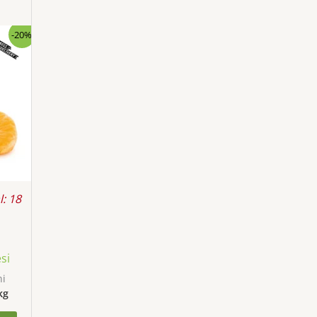
-20%
l: 18
si
ni
kg