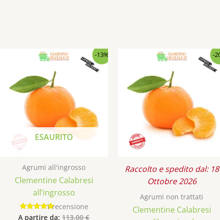
Questo
-13%
-2
prodotto
ha
più
varianti.
Le
opzioni
ESAURITO
possono
essere
scelte
Agrumi all'ingrosso
Raccolto e spedito dal: 18
nella
Clementine Calabresi
Ottobre 2026
pagina
all’ingrosso
Agrumi non trattati
del
1
recensione
Clementine Calabresi
prodotto
A partire da:
113,00
€
Valutato