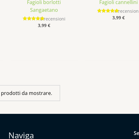
Fagioli borlotti
Fagioli cannellini
Sangaetano
4
recension
3,99
€
Valutato
8
recensioni
4.75
3,99
€
Valutato
su 5
4.88
su 5
i prodotti da mostrare.
Naviga
Se