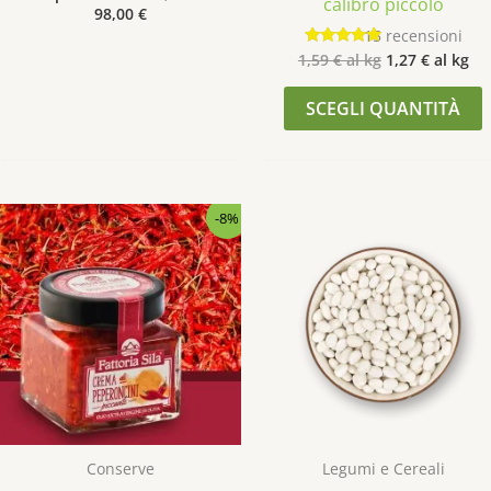
calibro piccolo
5.00
98,00
€
su 5
15
recensioni
1,59
€
al kg
1,27
€
al kg
Valutato
4.87
su 5
SCEGLI QUANTITÀ
Il
Il
-8%
prezzo
prezzo
originale
attuale
era:
è:
6,49 €.
5,99 €.
Conserve
Legumi e Cereali