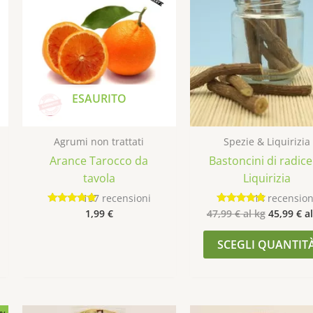
ESAURITO
Agrumi non trattati
Spezie & Liquirizia
Arance Tarocco da
Bastoncini di radice
tavola
Liquirizia
107
recensioni
14
recension
1,99
€
47,99
€
al kg
45,99
€
al
Valutato
Valutato
4.88
4.86
su 5
su 5
SCEGLI QUANTIT