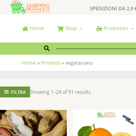
Vai
SPEDIZIONI DA 2,9 
al
contenuto
Home
Shop
Produttori
Cerca
Home
Prodotti
vegetariano
Showing 1–24 of 91 results
FILTRA
Questo
prodotto
ha