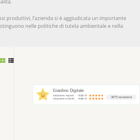
alità.
ssi produttivi, l’azienda si è aggiudicata un importante
istinguono nelle politiche di tutela ambientale e nella
Giardino Digitale
valutazione negozio
4.63 / 5
3075 recensioni
valutazione prodotto
4.64 / 5