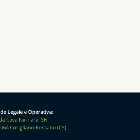
de Legale
e
Operativa
:
da Cava Farinara, SN
064 Corigliano-Rossano (CS)