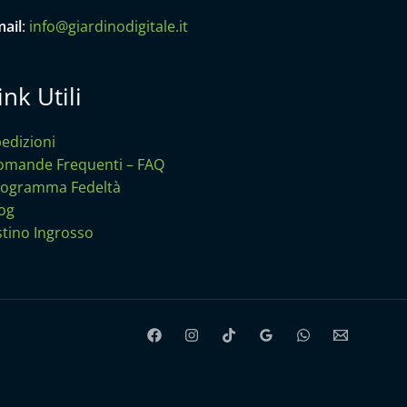
ail
:
info@giardinodigitale.it
ink Utili
edizioni
mande Frequenti – FAQ
rogramma Fedeltà
og
stino Ingrosso