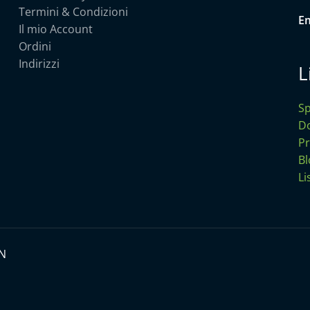
Termini & Condizioni
Em
Il mio Account
Ordini
Indirizzi
L
Sp
Do
P
Bl
Li
UN