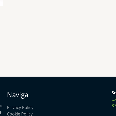
Naviga
Se
C.
he
87
Privacy Policy
e
Cookie Policy