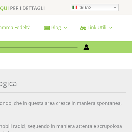
Italiano
 QUI
PER I DETTAGLI
amma Fedeltà
Blog
Link Utili
ogica
l mondo, che in questa area cresce in maniera spontanea,
nobili radici, seguendo in maniera attenta e scrupolosa