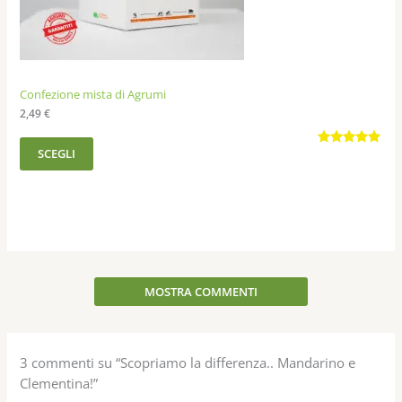
Confezione mista di Agrumi
2,49
€
SCEGLI
Valutato
55
4.91
su 5
su base
di
recensioni
MOSTRA COMMENTI
3 commenti su “Scopriamo la differenza.. Mandarino e
Clementina!”