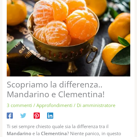
Scopriamo la differenza..
Mandarino e Clementina!
3 commenti
/
Approfondimenti
/ Di
amministratore
Ti sei sempre chiesto quale sia la differenza tra il
Mandarino
e la
Clementina
? Niente panico, in questo