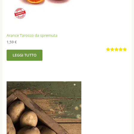
Arance Tarocco da spremuta
1,59
€
LEGGI TUTTO
Valutato
7
5.00
su 5
su base
di
recensioni