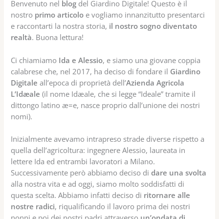
Benvenuto nel
blog
del Giardino Digitale! Questo è il
nostro
primo articolo
e vogliamo innanzitutto presentarci
e raccontarti la nostra storia,
il nostro sogno diventato
realtà
. Buona lettura!
Ci chiamiamo
Ida e Alessio
, e siamo una giovane coppia
calabrese che, nel 2017, ha deciso di fondare il
Giardino
Digitale
all’epoca di proprietà dell’
Azienda Agricola
L’Idæale
(il nome Idæale, che si legge “Ideale” tramite il
dittongo latino æ=e, nasce proprio dall’unione dei nostri
nomi).
Inizialmente avevamo intrapreso strade diverse rispetto a
quella dell’agricoltura: ingegnere Alessio, laureata in
lettere Ida ed entrambi lavoratori a Milano.
Successivamente però abbiamo deciso di
dare una svolta
alla nostra vita e ad oggi, siamo molto soddisfatti di
questa scelta. Abbiamo infatti deciso di
ritornare alle
nostre radici
, riqualificando il lavoro prima dei nostri
nonni e poi dei nostri padri attraverso
un’ondata di