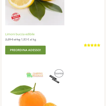
Limoni buccia edibile
2,29
€
al kg
1,83
€
al kg
PREORDINA ADESSO!
Valutato
210
4.91
su 5
su base
di
recensioni
Prodotto
Sconto
In
Offerta