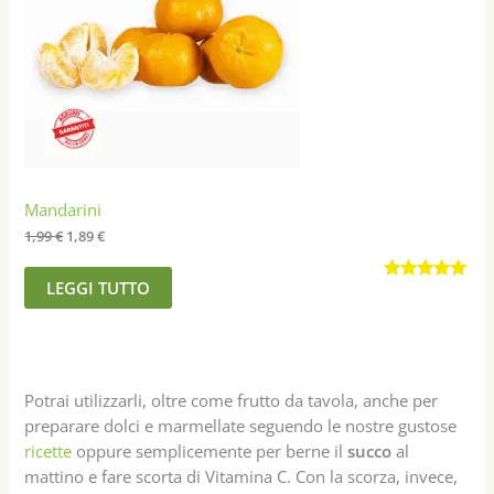
Mandarini
1,99
€
1,89
€
LEGGI TUTTO
Valutato
7
4.86
su 5
su base
di
recensioni
Potrai utilizzarli, oltre come frutto da tavola, anche per
preparare dolci e marmellate seguendo le nostre gustose
ricette
oppure semplicemente per berne il
succo
al
mattino e fare scorta di Vitamina C. Con la scorza, invece,