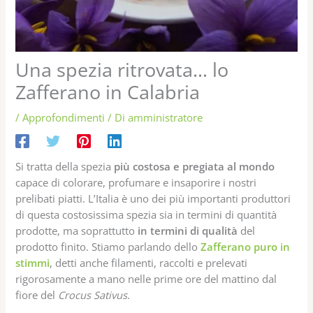
Una spezia ritrovata… lo
Zafferano in Calabria
/
Approfondimenti
/ Di
amministratore
Si tratta della spezia
più costosa e pregiata al mondo
capace di colorare, profumare e insaporire i nostri
prelibati piatti. L’Italia è uno dei più importanti produttori
di questa costosissima spezia sia in termini di quantità
prodotte, ma soprattutto
in termini di qualità
del
prodotto finito. Stiamo parlando dello
Zafferano puro in
stimmi
, detti anche filamenti, raccolti e prelevati
rigorosamente a mano nelle prime ore del mattino dal
fiore del
Crocus Sativus
.