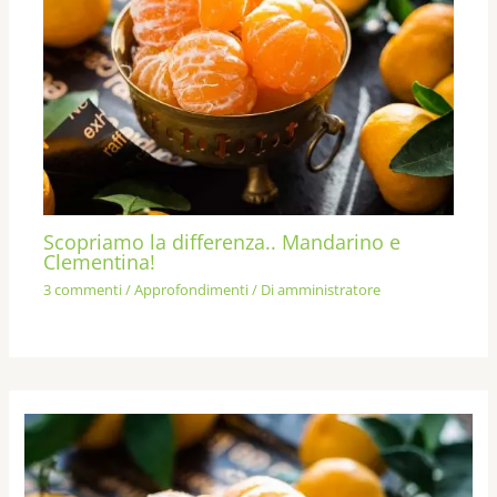
Scopriamo la differenza.. Mandarino e
Clementina!
3 commenti
/
Approfondimenti
/ Di
amministratore