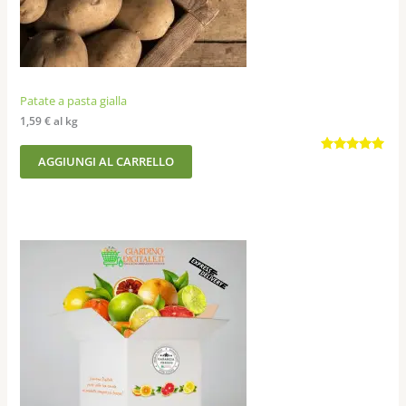
Patate a pasta gialla
1,59
€
al kg
AGGIUNGI AL CARRELLO
Valutato
68
4.88
su 5
su base
di
recensioni