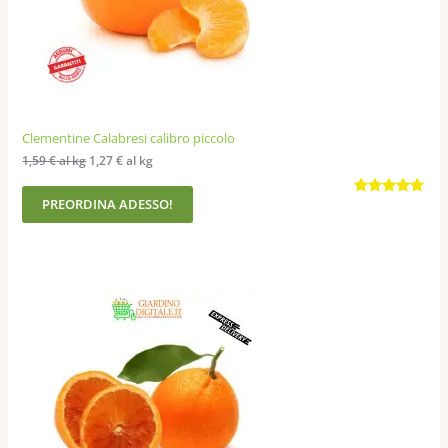
Clementine Calabresi calibro piccolo
1,59
€
al kg
1,27
€
al kg
PREORDINA ADESSO!
Valutato
15
4.87
su 5
su base
di
recensioni