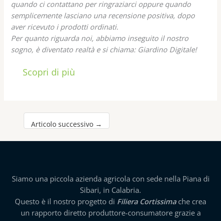
quando ci contattano per ringraziarci oppure quando
semplicemente lasciano una recensione positiva, dopo
aver ricevuto i prodotti ordinati.
Per quanto riguarda noi, abbiamo inseguito il nostro
sogno, è diventato realtà e si chiama: Giardino Digitale!
Scopri di più
Articolo successivo
→
Siamo una piccola azienda agricola con sede nella Piana di
Sibari, in Calabria.
Questo è il nostro progetto di
Filiera Cortissima
che crea
un rapporto diretto produttore-consumatore grazie a