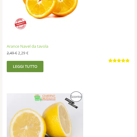
Arance Navel da tavola
2,49
€
2,29
€
LEGGI TUTTO
Valutato
289
4.85
su 5
su base
di
recensioni
Prodotto
Sconto
In
Offerta