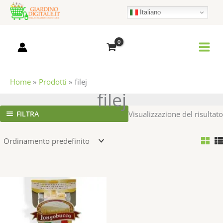
Vai
Italiano
al
contenuto
Home
Prodotti
filej
filej
FILTRA
Visualizzazione del risultato