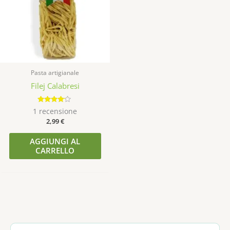
Pasta artigianale
Filej Calabresi
Valutato
1
recensione
4.00
2,99
€
su 5
AGGIUNGI AL
CARRELLO