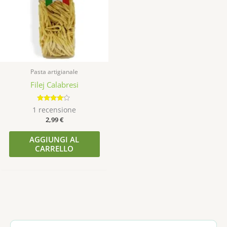
Pasta artigianale
Filej Calabresi
Valutato
1
recensione
4.00
2,99
€
su 5
AGGIUNGI AL
CARRELLO