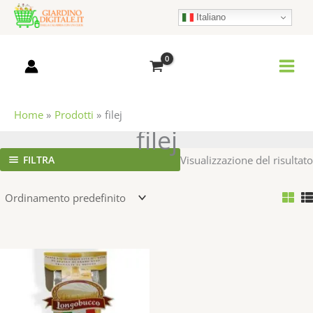
Vai
Italiano
al
contenuto
Home
Prodotti
filej
filej
FILTRA
Visualizzazione del risultato