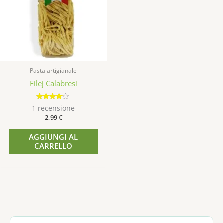
Pasta artigianale
Filej Calabresi
Valutato
1
recensione
4.00
2,99
€
su 5
AGGIUNGI AL
CARRELLO