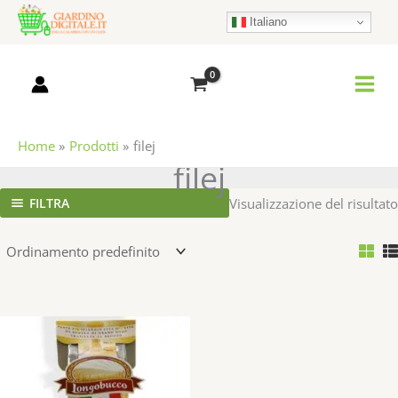
Vai
Italiano
al
contenuto
Home
Prodotti
filej
filej
FILTRA
Visualizzazione del risultato