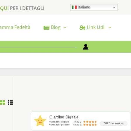
Italiano
 QUI
PER I DETTAGLI
amma Fedeltà
Blog
Link Utili
Giardino Digitale
valutazione negozio
4.63 / 5
3075 recensioni
valutazione prodotto
4.64 / 5