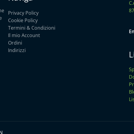
C.
he
87
Privacy Policy
e
Cookie Policy
Termini & Condizioni
Em
Il mio Account
Ordini
Indirizzi
L
Sp
Do
P
Bl
Li
UN