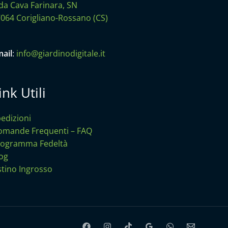
da Cava Farinara, SN
064 Corigliano-Rossano (CS)
ail
:
info@giardinodigitale.it
ink Utili
edizioni
mande Frequenti – FAQ
rogramma Fedeltà
og
stino Ingrosso