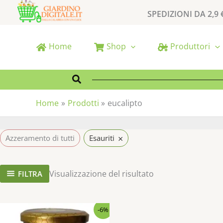
Vai
SPEDIZIONI DA 2,9 
al
contenuto
Home
Shop
Produttori
Cerca
Home
Prodotti
eucalipto
×
Azzeramento di tutti
Esauriti
Visualizzazione del risultato
FILTRA
Il
Il
-6%
prezzo
prezzo