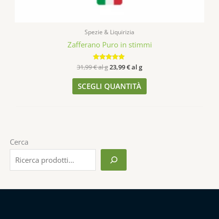
Spezie & Liquirizia
Zafferano Puro in stimmi
31,99
€
al g
Valutato
23,99
€
al g
4.93
su 5
SCEGLI QUANTITÀ
Cerca