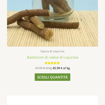
Spezie & Liquirizia
Bastoncini di radice di Liquirizia
47,99
€
al kg
Valutato
45,99
€
al kg
4.86
su 5
SCEGLI QUANTITÀ