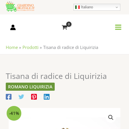
Vai
Italiano
al
contenuto
Home
Prodotti
Tisana di radice di Liquirizia
Tisana di radice di Liquirizia
ROMANO LIQUIRIZIA
Tisana
-41%
di
radice