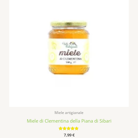
Miele artigianale
Miele di Clementina della Piana di Sibari
Valutato
7,99
€
4.77