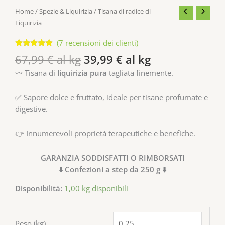
Home
/
Spezie & Liquirizia
/ Tisana di radice di
Liquirizia
(
7
recensioni dei clienti)
Valutato
7
67,99
€
al kg
39,99
€
al kg
4.71
su 5
su base
〰️ Tisana di
liquirizia pura
tagliata finemente.
di
recensioni
✅ Sapore dolce e fruttato, ideale per tisane profumate e
digestive.
👉 Innumerevoli proprietà terapeutiche e benefiche.
GARANZIA SODDISFATTI O RIMBORSATI
⬇️ Confezioni a step da 250 g ⬇️
Disponibilità:
1,00 kg disponibili
Peso (kg)