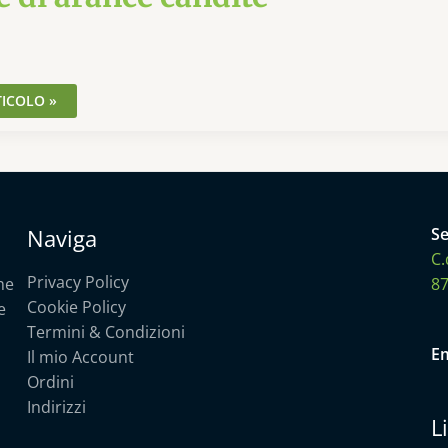
TICOLO »
Naviga
Se
C.
Privacy Policy
he
87
Cookie Policy
e
Termini & Condizioni
Em
Il mio Account
Ordini
Indirizzi
L