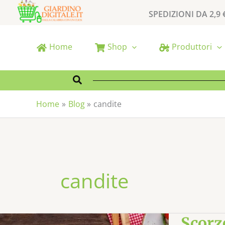
Vai
SPEDIZIONI DA 2,9 
al
contenuto
Home
Shop
Produttori
Cerca
Home
Blog
candite
candite
SCORZE
Scorz
DI