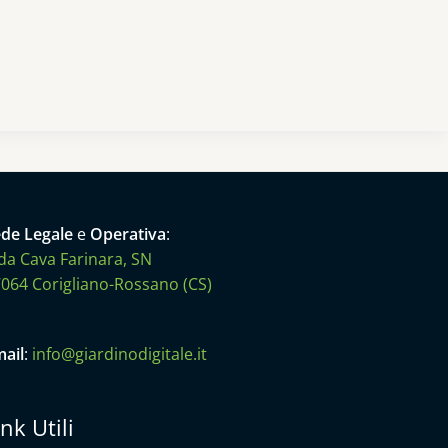
de Legale
e
Operativa
:
da Cava Farinara, SN
064 Corigliano-Rossano (CS)
ail
:
info@giardinodigitale.it
ink Utili