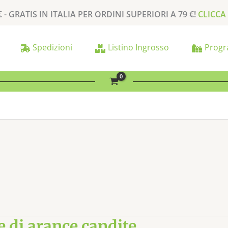
€ -
GRATIS
IN ITALIA PER
ORDINI SUPERIORI A
79 €
!
CLICCA
Spedizioni
Listino Ingrosso
Progr
e di arance candite