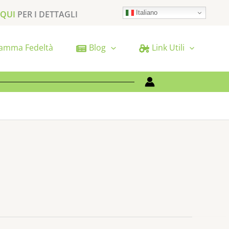
Italiano
 QUI
PER I DETTAGLI
amma Fedeltà
Blog
Link Utili