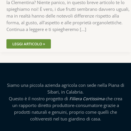
la Clementina? Niente panico, in questo breve articolo te lo
spieghiamo noi! È vero, i due frutti sembrano davvero uguali,
ma in realtà hanno delle notevoli differenze rispetto alla
forma, al gusto, all’aspetto e alle proprietà organolettiche.
Continua a leggere e ti spiegheremo […]
LEGGI ARTICOLO »
Siamo una piccola azienda agricola con sede nella Piana di
Sibari, in Calabria.
Questo è il nostro progetto di
Filiera Cortissima
che crea
un rapporto diretto produttore-consumatore grazie a
prodotti naturali e genuini, proprio come quelli che
coltiveresti nel tuo giardino di casa.