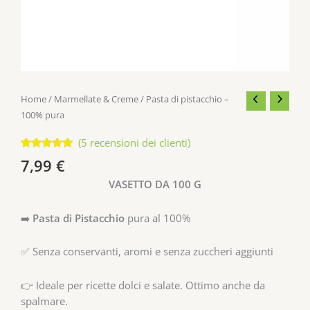
Home
/
Marmellate & Creme
/ Pasta di pistacchio –
100% pura
(
5
recensioni dei clienti)
Valutato
5
7,99
€
4.80
su 5
su base
VASETTO DA 100 G
di
recensioni
➡️
Pasta di Pistacchio
pura al 100%
✅ Senza conservanti, aromi e senza zuccheri aggiunti
👉 Ideale per ricette dolci e salate. Ottimo anche da
spalmare.