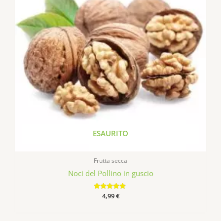
ESAURITO
Frutta secca
Noci del Pollino in guscio
Valutato
4,99
€
4.69
su 5