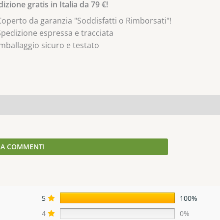
izione gratis in Italia da 79 €!
Coperto da garanzia "Soddisfatti o Rimborsati"!
Spedizione espressa e tracciata
Imballaggio sicuro e testato
Q & A
A COMMENTI
5
100%
4
0%