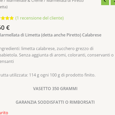
me
/
Marmellate & Creme
/ Marmellata di Piretto
etta)
(
1
recensione del cliente)
tato
5.00
60
€
5 su
e di
armellata di Limetta (detta anche Piretto) Calabrese
nsioni
ngredienti: limetta calabrese, zucchero grezzo di
abietola. Senza aggiunta di aromi, coloranti, conservanti o
ensanti
utta utilizzata: 114 g ogni 100 g di prodotto finito.
VASETTO 350 GRAMMI
GARANZIA SODDISFATTI O RIMBORSATI
urito