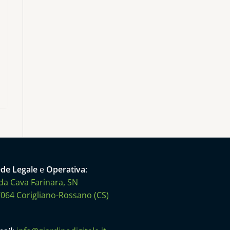
de Legale
e
Operativa
:
da Cava Farinara, SN
064 Corigliano-Rossano (CS)