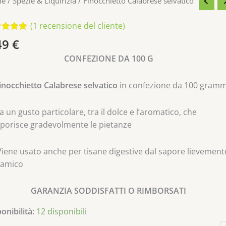
cchietto
me
/
Spezie & Liquirizia
/ Finocchietto Calabrese selvatico
abrese
atico
(
1
recensione del cliente)
ntità
tato
5.00
49
€
5 su
e di
CONFEZIONE DA 100 G
nsioni
inocchietto Calabrese selvatico
in confezione da 100 gramm
 un gusto particolare, tra il dolce e l’aromatico, che
aporisce gradevolmente le pietanze
iene usato anche per tisane digestive dal sapore lievement
samico
GARANZIA SODDISFATTI O RIMBORSATI
onibilità:
12 disponibili