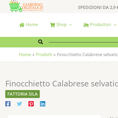
Vai
SPEDIZIONI DA 2,9 
al
contenuto
Home
Shop
Produttori
Cerca
Home
Prodotti
Finocchietto Calabrese selvati
Finocchietto Calabrese selvati
FATTORIA SILA