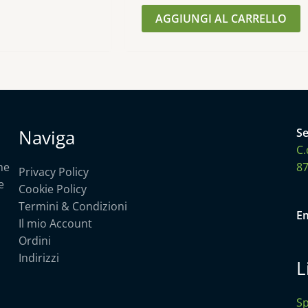
su 5
AGGIUNGI AL CARRELLO
Naviga
Se
C.
he
87
Privacy Policy
e
Cookie Policy
Termini & Condizioni
Em
Il mio Account
Ordini
Indirizzi
L
Sp