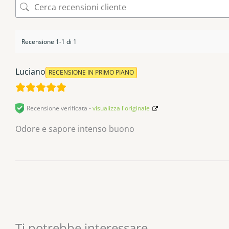
Recensione 1-1 di 1
Luciano
RECENSIONE IN PRIMO PIANO
Recensione verificata -
visualizza l'originale
Odore e sapore intenso buono
Ti potrebbe interessare…