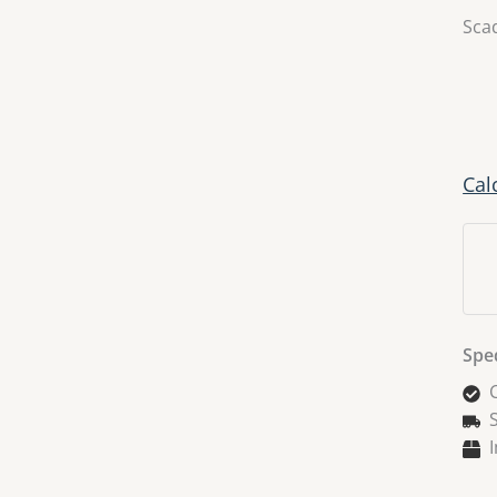
Sca
Cal
Sped