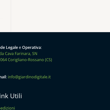
de Legale
e
Operativa
:
da Cava Farinara, SN
064 Corigliano-Rossano (CS)
ail
:
info@giardinodigitale.it
ink Utili
edizioni