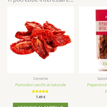
E
Conserve
Spezie
Pomodori secchi al naturale
Peperoncini
p
7,49
€
Valutato
4.75
su 5