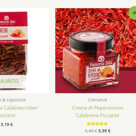
Il
Il
-
prezzo
prezzo
originale
attuale
era:
è:
6,49 €.
5,99 €.
SAURITO
 & Liquirizia
Conserve
 Calabresi interi
Crema di Peperoncino
iccanti
Calabrese Piccante
3,19
€
6,49
€
5,99
€
Valutato
4.83