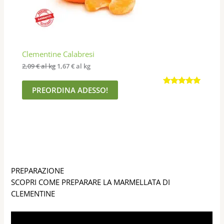
T
T
O
Clementine Calabresi
I
2,09
€
al kg
1,67
€
al kg
N
PREORDINA ADESSO!
Valutato
354
O
4.86
su 5
F
su base
di
F
recensioni
E
R
PREPARAZIONE
T
SCOPRI COME PREPARARE LA MARMELLATA DI
CLEMENTINE
A