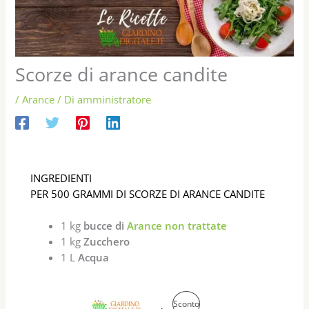
Scorze di arance candite
/
Arance
/ Di
amministratore
INGREDIENTI
PER 500 GRAMMI DI SCORZE DI ARANCE CANDITE
1 kg
bucce di
Arance non trattate
1 kg
Zucchero
1 L
Acqua
I
I
P
Sconto