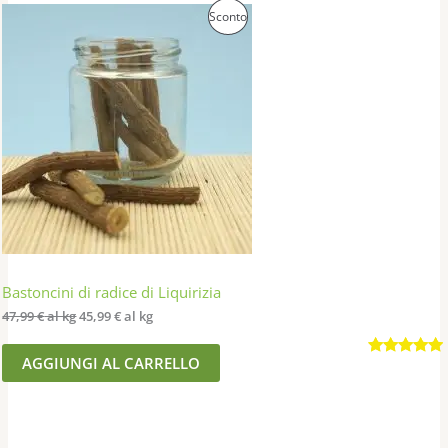
recensioni
Prodotto
Sconto
In
Offerta
Bastoncini di radice di Liquirizia
47,99
€
al kg
45,99
€
al kg
AGGIUNGI AL CARRELLO
Valutato
14
4.86
su 5
su base
di