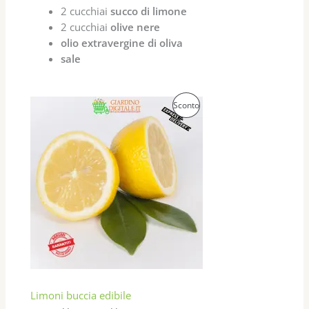
2 cucchiai
succo di limone
2 cucchiai
olive nere
olio extravergine di oliva
sale
P
Sconto
R
O
D
O
T
T
O
Limoni buccia edibile
I