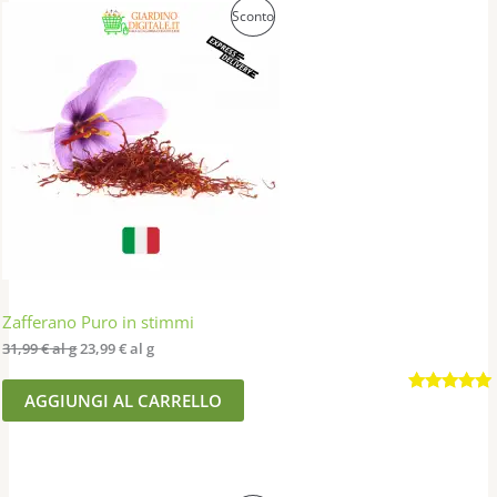
recensioni
Prodotto
Sconto
In
Offerta
Zafferano Puro in stimmi
31,99
€
al g
23,99
€
al g
AGGIUNGI AL CARRELLO
Valutato
27
4.93
su 5
su base
di