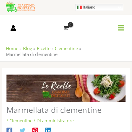
Vai
Italiano
al
contenuto
Home
Blog
Ricette
Clementine
Marmellata di clementine
Marmellata di clementine
/
Clementine
/ Di
amministratore