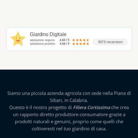
Giardino Digitale
valutazione negozio
4.63 / 5
3075 recensioni
valutazione prodotto
4.64 / 5
Siamo una piccola azienda agricola con sede nella Piana di
Sibari, in Calabria.
Questo è il nostro progetto di
Filiera Cortissima
che crea
un rapporto diretto produttore-consumatore grazie a
prodotti naturali e genuini, proprio come quelli che
coltiveresti nel tuo giardino di casa.