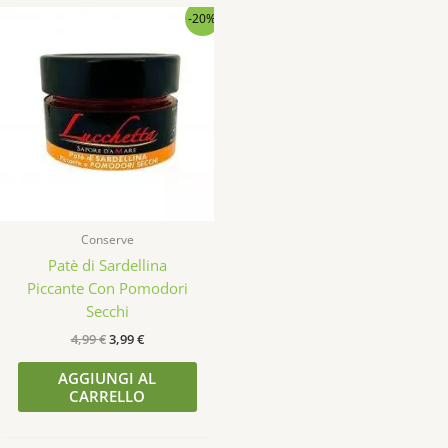
Il
Il
-20%
prezzo
prezzo
originale
attuale
era:
è:
4,99 €.
3,99 €.
Conserve
Patè di Sardellina
Piccante Con Pomodori
Secchi
4,99
€
3,99
€
AGGIUNGI AL
CARRELLO