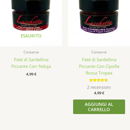
ESAURITO
Conserve
Conserve
Patè di Sardellina
Patè di Sardellina
Piccante Con ‘Nduja
Piccante Con Cipolla
Rossa Tropea
4,99
€
Valutato
2
recensioni
4.50
4,99
€
su 5
AGGIUNGI AL
CARRELLO