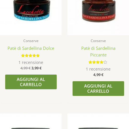
Conserve
Conserve
Patè di Sardellina Dolce
Patè di Sardellina
Piccante
Valutato
1
recensione
5.00
4,99
€
3,99
€
Valutato
su 5
1
recensione
4.00
4,99
€
su 5
AGGIUNGI AL
CARRELLO
AGGIUNGI AL
CARRELLO