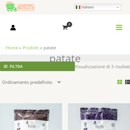
Vai
Italiano
al
contenuto
Home
Prodotti
patate
patate
FILTRA
Visualizzazione di 3 risultati