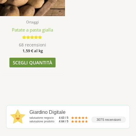
Ortaggi
Patate a pasta gialla
Valutato
68
recensioni
4.88
1,59
€
al kg
su 5
SCEGLI QUANTITÀ
Giardino Digitale
valutazione negozio
4.63 / 5
3075 recensioni
valutazione prodotto
4.64 / 5