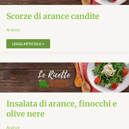
Scorze di arance candite
Arance
LEGGI ARTICOLO »
INSALATA
DI
ARANCE,
FINOCCHI
E
OLIVE
NERE
Insalata di arance, finocchi e
olive nere
Arance